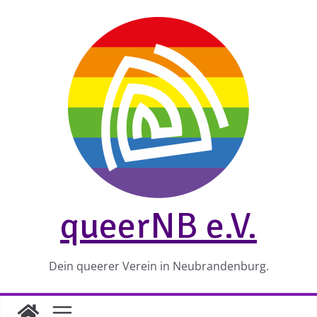
Zum
Inhalt
springen
queerNB e.V.
Dein queerer Verein in Neubrandenburg.