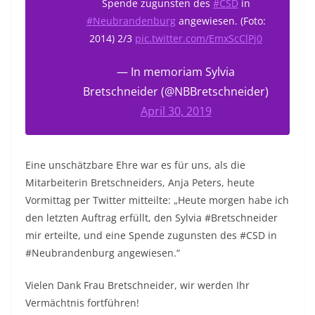
Spende zugunsten des
#CSD
in
#Neubrandenburg
angewiesen. (Foto:
2014) 2/3
pic.twitter.com/EmxScClPj0
— In memoriam Sylvia
Bretschneider (@NBBretschneider)
April 30, 2019
Eine unschätzbare Ehre war es für uns, als die
Mitarbeiterin Bretschneiders, Anja Peters, heute
Vormittag per Twitter mitteilte: „Heute morgen habe ich
den letzten Auftrag erfüllt, den Sylvia #Bretschneider
mir erteilte, und eine Spende zugunsten des #CSD in
#Neubrandenburg angewiesen.“
Vielen Dank Frau Bretschneider, wir werden Ihr
Vermächtnis fortführen!