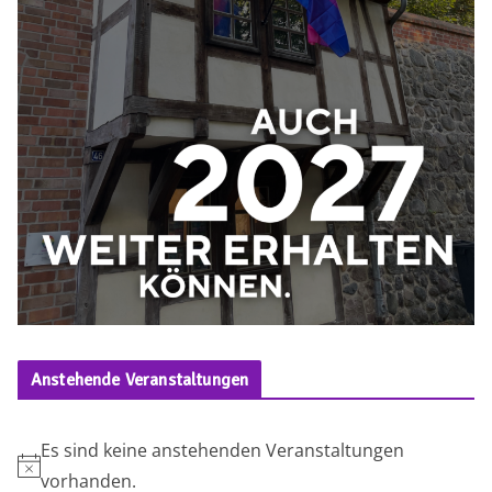
Anstehende Veranstaltungen
Es sind keine anstehenden Veranstaltungen
H
vorhanden.