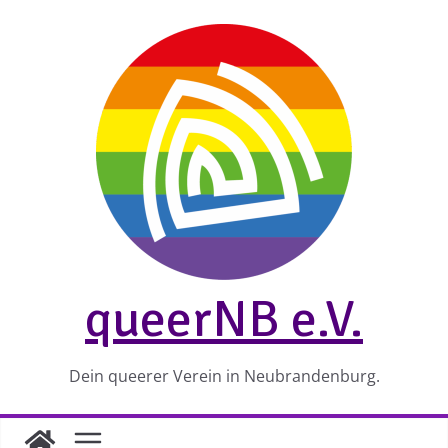
Zum
Inhalt
springen
queerNB e.V.
Dein queerer Verein in Neubrandenburg.