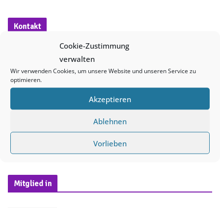
i
n
Kontakt
w
Cookie-Zustimmung
e
verwalten
i
Wir verwenden Cookies, um unsere Website und unseren Service zu
queerNB e. V.
s
optimieren.
PF 10 11 32
17019 Neubrandenburg
Akzeptieren
E-Mail:
info@queernb.de
Ablehnen
Besucher*innenadresse
:
4. Ringstr. 46
Vorlieben
17033 Neubrandenburg
Mitglied in