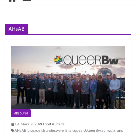
AHsAB
MELDUNG
19. März 2020
1550 Aufrufe
AHsAB
,
bisexuell
,
Bundeswehr
,
inter
,
queer
,
QueerBw
,
schwul
,
trans