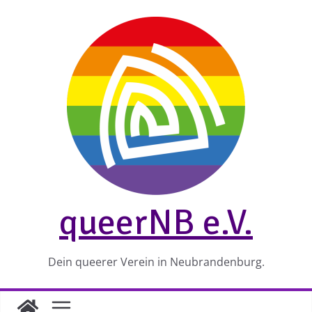
Zum
Inhalt
springen
queerNB e.V.
Dein queerer Verein in Neubrandenburg.