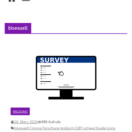
bisexuell
MELDUNG
26. März 2020
988 Aufrufe
bisexuell
,
Corona
,
Forschung
,
lesbisch
,
LSBT
,
schwul
,
Studie
,
trans