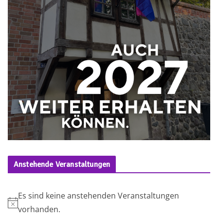
Anstehende Veranstaltungen
Es sind keine anstehenden Veranstaltungen
H
vorhanden.