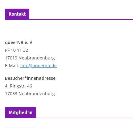
i
n
Kontakt
w
e
i
queerNB e. V.
s
PF 10 11 32
17019 Neubrandenburg
E-Mail:
info@queernb.de
Besucher*innenadresse
:
4. Ringstr. 46
17033 Neubrandenburg
Mitglied in