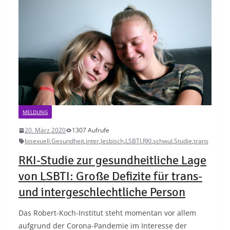
MELDUNG
20. März 2020
1307 Aufrufe
bisexuell
,
Gesundheit
,
inter
,
lesbisch
,
LSBTI
,
RKI
,
schwul
,
Studie
,
trans
RKI-Studie zur gesundheitliche Lage
von LSBTI: Große Defizite für trans-
und intergeschlechtliche Person
Das Robert-Koch-Institut steht momentan vor allem
aufgrund der Corona-Pandemie im Interesse der