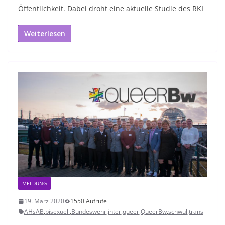
Öffentlichkeit. Dabei droht eine aktuelle Studie des RKI
Weiterlesen
MELDUNG
19. März 2020
1550 Aufrufe
AHsAB
,
bisexuell
,
Bundeswehr
,
inter
,
queer
,
QueerBw
,
schwul
,
trans