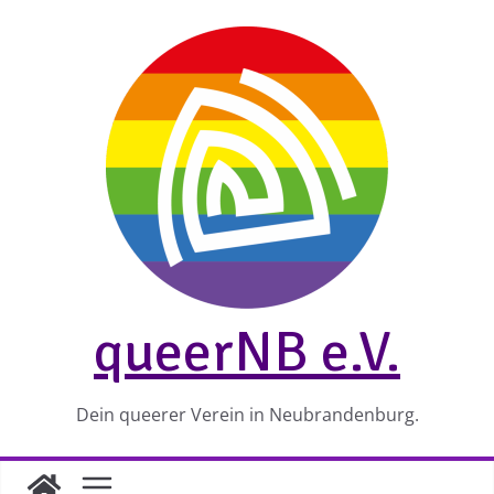
Zum
Inhalt
springen
queerNB e.V.
Dein queerer Verein in Neubrandenburg.