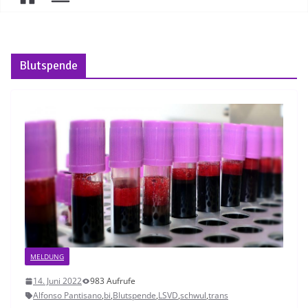
Blutspende
MELDUNG
14. Juni 2022
983 Aufrufe
Alfonso Pantisano
,
bi
,
Blutspende
,
LSVD
,
schwul
,
trans