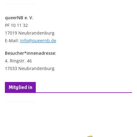
e
i
queerNB e. V.
s
PF 10 11 32
17019 Neubrandenburg
E-Mail:
info@queernb.de
Besucher*innenadresse
:
4. Ringstr. 46
17033 Neubrandenburg
Mitglied in