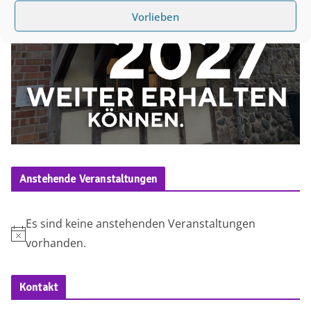
Vorlieben
Anstehende Veranstaltungen
Es sind keine anstehenden Veranstaltungen
H
vorhanden.
i
n
Kontakt
w