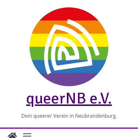
Zum
Inhalt
springen
queerNB e.V.
Dein queerer Verein in Neubrandenburg.