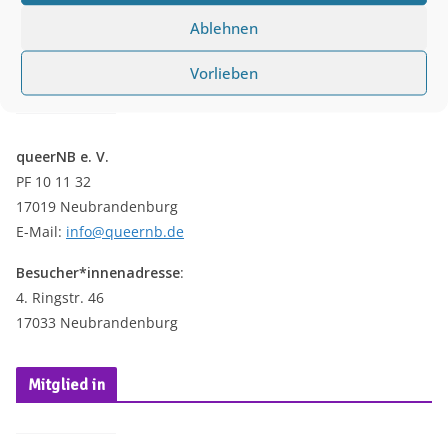
vorhanden.
i
Ablehnen
n
Kontakt
Vorlieben
w
e
i
queerNB e. V.
s
PF 10 11 32
17019 Neubrandenburg
E-Mail:
info@queernb.de
Besucher*innenadresse
:
4. Ringstr. 46
17033 Neubrandenburg
Mitglied in