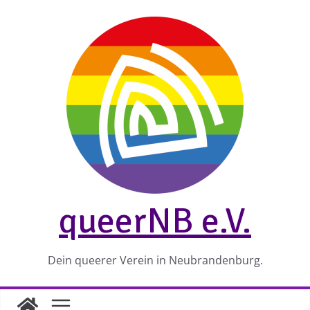
Zum
Inhalt
springen
queerNB e.V.
Dein queerer Verein in Neubrandenburg.