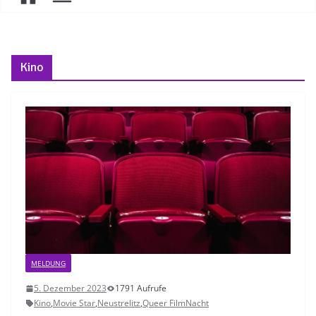
Kino
MELDUNG
5. Dezember 2023
1791 Aufrufe
Kino
,
Movie Star
,
Neustrelitz
,
Queer FilmNacht