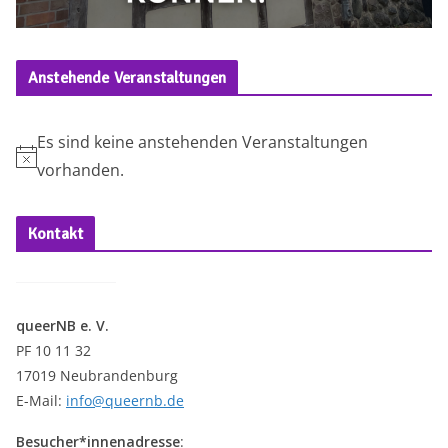
Anstehende Veranstaltungen
Es sind keine anstehenden Veranstaltungen
H
vorhanden.
i
n
Kontakt
w
e
i
queerNB e. V.
s
PF 10 11 32
17019 Neubrandenburg
E-Mail:
info@queernb.de
Besucher*innenadresse
: