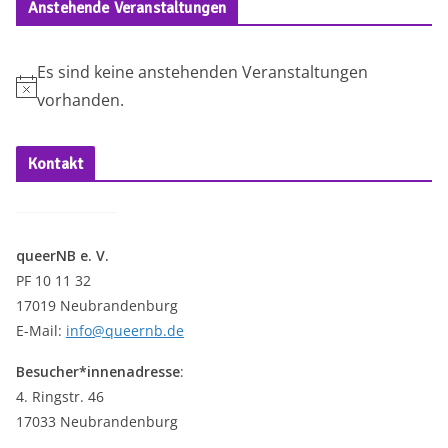
Anstehende Veranstaltungen
Es sind keine anstehenden Veranstaltungen
H
vorhanden.
i
n
Kontakt
w
e
i
queerNB e. V.
s
PF 10 11 32
17019 Neubrandenburg
E-Mail:
info@queernb.de
Besucher*innenadresse
:
4. Ringstr. 46
17033 Neubrandenburg