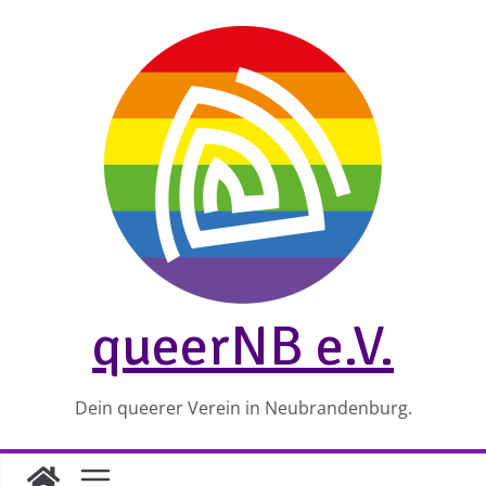
Zum
Inhalt
springen
queerNB e.V.
Dein queerer Verein in Neubrandenburg.