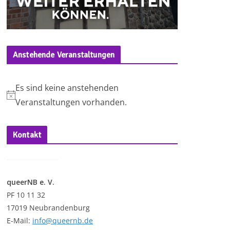
Anstehende Veranstaltungen
Es sind keine anstehenden
H
Veranstaltungen vorhanden.
i
n
Kontakt
w
e
i
queerNB e. V.
s
PF 10 11 32
17019 Neubrandenburg
E-Mail:
info@queernb.de