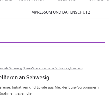
IMPRESSUM UND DATENSCHUTZ
nuela Schwesig
,
Queer-Strelitz
,
rat+tat e. V. Rostock
,
Tom Lüth
ellieren an Schwesig
Vereine, Initiativen und Lokale aus Mecklenburg-Vorpommern
aßnahmen gegen die