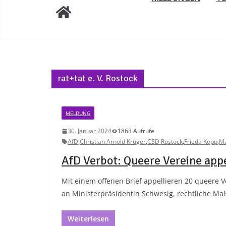
rat+tat e. V. Rostock
MELDUNG
30. Januar 2024
1863 Aufrufe
AfD
,
Christian Arnold Krüger
,
CSD Rostock
,
Frieda Kopp
,
Ma
AfD Verbot: Queere Vereine app
Mit einem offenen Brief appellieren 20 queere 
an Ministerpräsidentin Schwesig, rechtliche M
Weiterlesen