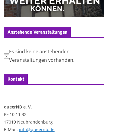
Anstehende Veranstaltungen
Es sind keine anstehenden
H
Veranstaltungen vorhanden.
i
n
Kontakt
w
e
i
queerNB e. V.
s
PF 10 11 32
17019 Neubrandenburg
E-Mail:
info@queernb.de