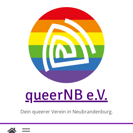
Zum
Inhalt
springen
queerNB e.V.
Dein queerer Verein in Neubrandenburg.