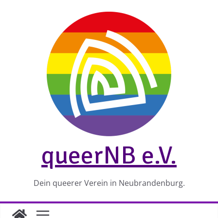
Zum
Inhalt
springen
queerNB e.V.
Dein queerer Verein in Neubrandenburg.