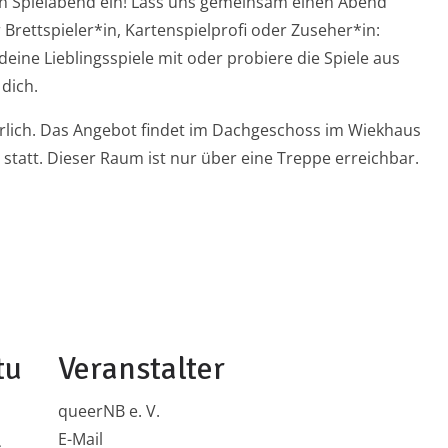
en Spielabend ein! Lass uns gemeinsam einen Abend
r Brettspieler*in, Kartenspielprofi oder Zuseher*in:
 deine Lieblingsspiele mit oder probiere die Spiele aus
dich.
erlich. Das Angebot findet im Dachgeschoss im Wiekhaus
 statt. Dieser Raum ist nur über eine Treppe erreichbar.
tu
Veranstalter
queerNB e. V.
E-Mail