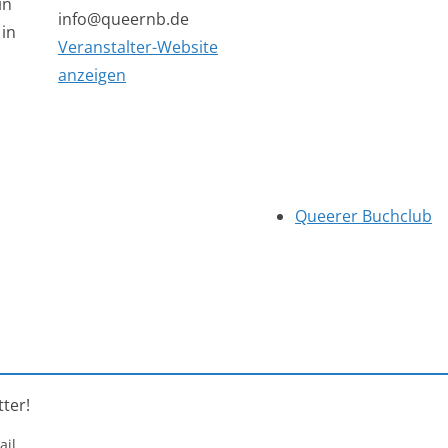
in
info@queernb.de
in
Veranstalter-Website
anzeigen
Queerer Buchclub
ter!
ail