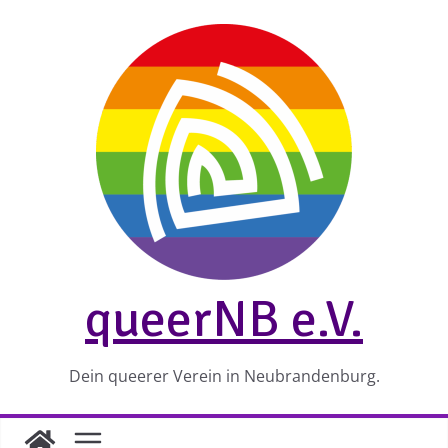
Zum
Inhalt
springen
queerNB e.V.
Dein queerer Verein in Neubrandenburg.