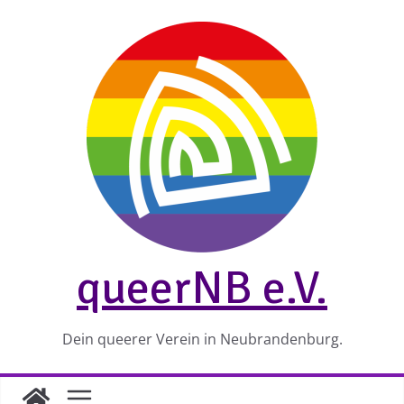
Zum
Inhalt
springen
queerNB e.V.
Dein queerer Verein in Neubrandenburg.