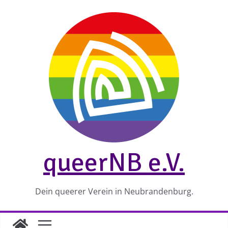
Zum
Inhalt
springen
queerNB e.V.
Dein queerer Verein in Neubrandenburg.