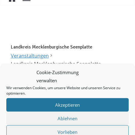
Landkreis Mecklenburgische Seenplatte
Veranstaltungen
Landkreis Mecklenburgische Seenplatte
Cookie-Zustimmung
Veranstaltungen
verwalten
Es wurden keine Ergebnisse gefunden.
Wir verwenden Cookies, um unsere Website und unseren Service zu
H
optimieren.
i
V
V
Anstehende
Akzeptieren
n
L
S
D
e
e
w
i
Ablehnen
u
a
e
s
V
Heute
r
r
Vorherige
Nächste
c
t
i
Vorlieben
t