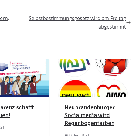
ern,
Selbstbestimmungsgesetz wird am Freitag
abgestimmt
arenz schafft
Neubrandenburger
uen!
Socialmedia wird
Regenbogenfarben
021
23. Juni 2021