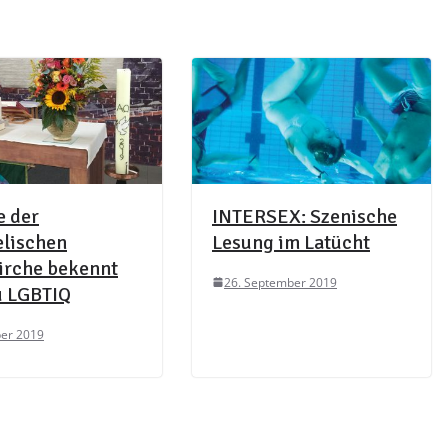
e der
INTERSEX: Szenische
elischen
Lesung im Latücht
irche bekennt
26. September 2019
u LGBTIQ
ber 2019