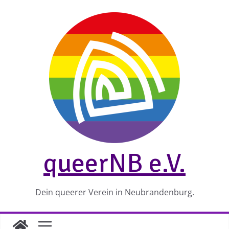
Zum
Inhalt
springen
queerNB e.V.
Dein queerer Verein in Neubrandenburg.