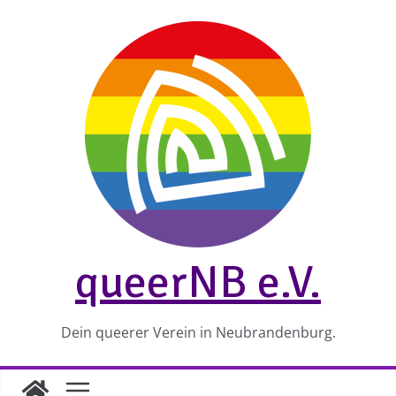
Zum
Inhalt
springen
queerNB e.V.
Dein queerer Verein in Neubrandenburg.