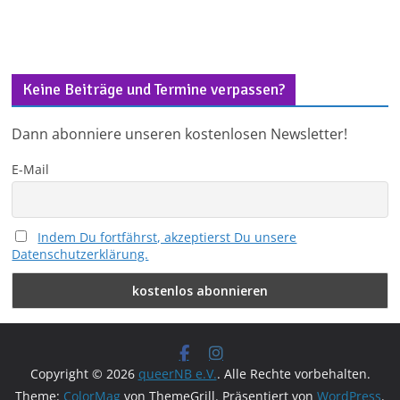
Keine Beiträge und Termine verpassen?
Dann abonniere unseren kostenlosen Newsletter!
E-Mail
Indem Du fortfährst, akzeptierst Du unsere
Datenschutzerklärung.
Copyright © 2026
queerNB e.V.
. Alle Rechte vorbehalten.
Theme:
ColorMag
von ThemeGrill. Präsentiert von
WordPress
.