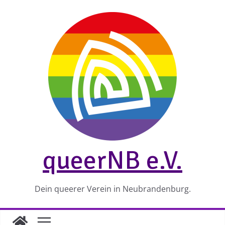
Zum
Inhalt
springen
queerNB e.V.
Dein queerer Verein in Neubrandenburg.