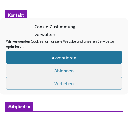
i
n
Kontakt
w
Cookie-Zustimmung
e
verwalten
i
Wir verwenden Cookies, um unsere Website und unseren Service zu
queerNB e. V.
s
optimieren.
PF 10 11 32
17019 Neubrandenburg
Akzeptieren
E-Mail:
info@queernb.de
Ablehnen
Besucher*innenadresse
:
4. Ringstr. 46
Vorlieben
17033 Neubrandenburg
Mitglied in