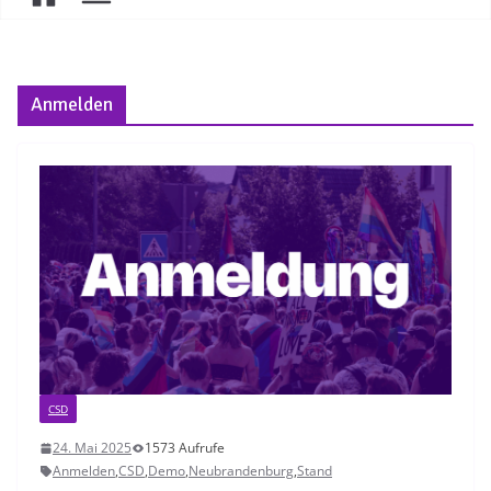
Anmelden
CSD
24. Mai 2025
1573 Aufrufe
Anmelden
,
CSD
,
Demo
,
Neubrandenburg
,
Stand