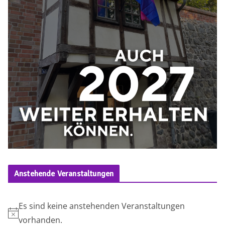
Anstehende Veranstaltungen
Es sind keine anstehenden Veranstaltungen
H
vorhanden.