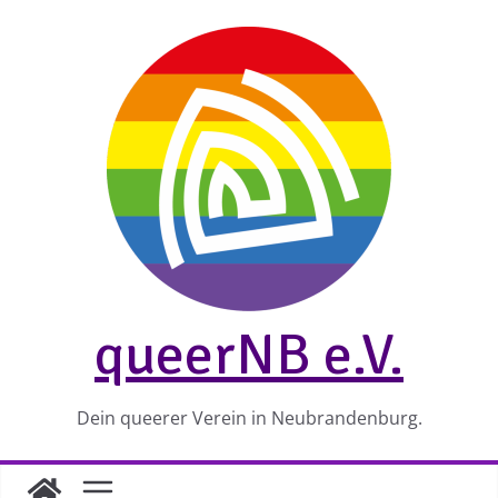
Zum
Inhalt
springen
queerNB e.V.
Dein queerer Verein in Neubrandenburg.