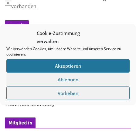
H
vorhanden.
i
n
Kontakt
w
Cookie-Zustimmung
e
verwalten
i
Wir verwenden Cookies, um unsere Website und unseren Service zu
queerNB e. V.
optimieren.
s
PF 10 11 32
Akzeptieren
17019 Neubrandenburg
E-Mail:
info@queernb.de
Ablehnen
Besucher*innenadresse
:
Vorlieben
4. Ringstr. 46
17033 Neubrandenburg
Mitglied in