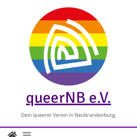
Zum
Inhalt
springen
queerNB e.V.
Dein queerer Verein in Neubrandenburg.