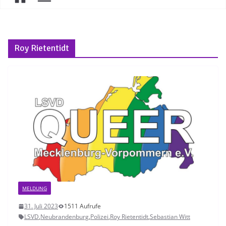
Roy Rietentidt
MELDUNG
31. Juli 2023
1511 Aufrufe
LSVD
,
Neubrandenburg
,
Polizei
,
Roy Rietentidt
,
Sebastian Witt