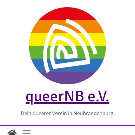
Zum
Inhalt
springen
queerNB e.V.
Dein queerer Verein in Neubrandenburg.