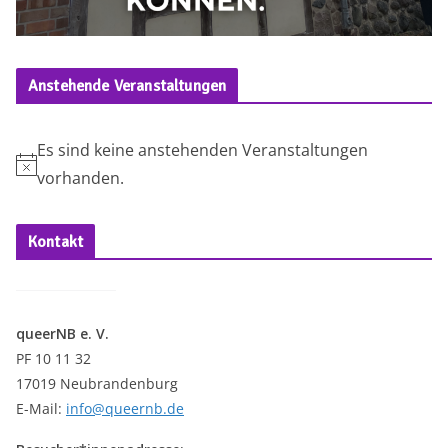
Anstehende Veranstaltungen
Es sind keine anstehenden Veranstaltungen
H
vorhanden.
i
n
Kontakt
w
e
i
queerNB e. V.
s
PF 10 11 32
17019 Neubrandenburg
E-Mail:
info@queernb.de