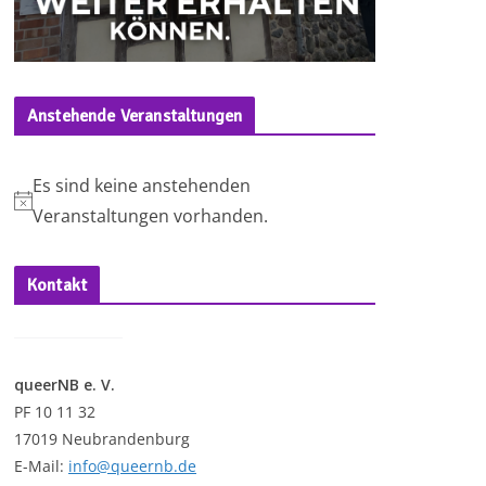
Anstehende Veranstaltungen
Es sind keine anstehenden
H
Veranstaltungen vorhanden.
i
n
Kontakt
w
e
i
queerNB e. V.
s
PF 10 11 32
17019 Neubrandenburg
E-Mail:
info@queernb.de