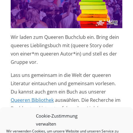
Wir laden zum Queeren Buchclub ein. Bring dein
queeres Lieblingsbuch mit (queere Story oder
von einer*m queeren Autor*in) und stell es der
Gruppe vor.
Lass uns gemeinsam in die Welt der queeren
Literatur eintauchen und gemeinsam vorlesen.
Du kannst auch gern ein Buch aus unserer
Queeren Bibliothek
auswählen. Die Recherche im
Buchbestand ist unter folgendem Link bequem
Cookie-Zustimmung
möglich:
https://www.eopac.net/queernb/
verwalten
Es ist keine Anmeldung erforderlich.
Wir verwenden Cookies, um unsere Website und unseren Service zu