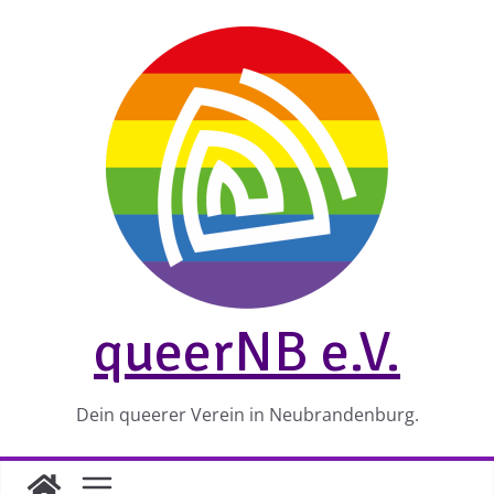
Zum
Inhalt
springen
queerNB e.V.
Dein queerer Verein in Neubrandenburg.