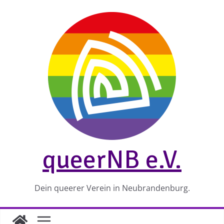
Zum
Inhalt
springen
queerNB e.V.
Dein queerer Verein in Neubrandenburg.