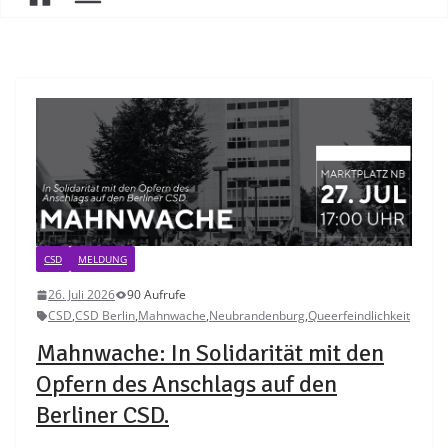
CSD
MELDUNG
26. Juli 2026
90 Aufrufe
CSD
,
CSD Berlin
,
Mahnwache
,
Neubrandenburg
,
Queerfeindlichkeit
Mahnwache: In Solidarität mit den
Opfern des Anschlags auf den
Berliner CSD.