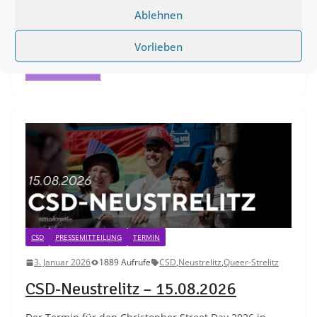
Ablehnen
Präsidentin des Deutschen Bundestages von 1988 bis
1998, prägte sie die politische Landschaft Deutschlands
Vorlieben
Weiterlesen
CSD
PRESSEMITTEILUNG
TERMIN
3. Januar 2026
1889 Aufrufe
CSD
,
Neustrelitz
,
Queer-Strelitz
CSD-Neustrelitz – 15.08.2026