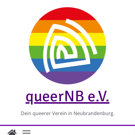
Zum
Inhalt
springen
queerNB e.V.
Dein queerer Verein in Neubrandenburg.