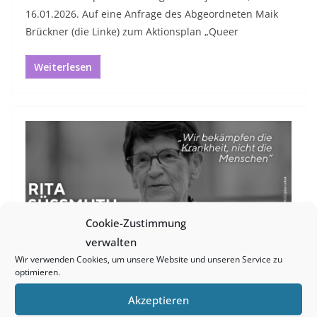
16.01.2026. Auf eine Anfrage des Abgeordneten Maik
Brückner (die Linke) zum Aktionsplan „Queer
Weiterlesen
Cookie-Zustimmung
MELDUNG
verwalten
Wir verwenden Cookies, um unsere Website und unseren Service zu
2. Februar 2026
678 Aufrufe
AIDS
,
HIV
,
Rita Süssmuth
optimieren.
Danke, Rita Süssmuth!
Akzeptieren
In ihren zahlreichen Ämtern, insbesondere als