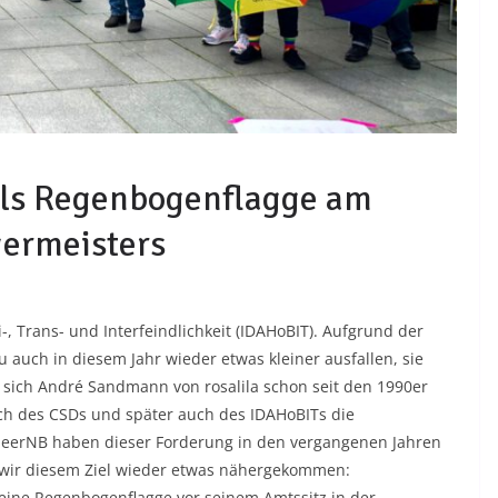
ls Regenbogenflagge am
germeisters
-, Trans- und Interfeindlichkeit (IDAHoBIT). Aufgrund der
uch in diesem Jahr wieder etwas kleiner ausfallen, sie
 sich André Sandmann von rosalila schon seit den 1990er
ich des CSDs und später auch des IDAHoBITs die
ueerNB haben dieser Forderung in den vergangenen Jahren
d wir diesem Ziel wieder etwas nähergekommen:
 eine Regenbogenflagge vor seinem Amtssitz in der