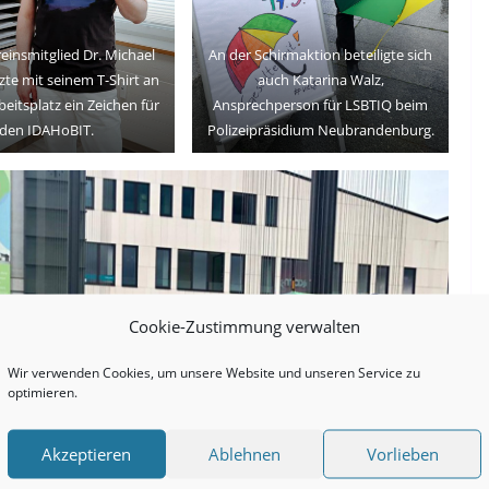
einsmitglied Dr. Michael
An der Schirmaktion beteiligte sich
te mit seinem T-Shirt an
auch Katarina Walz,
eitsplatz ein Zeichen für
Ansprechperson für LSBTIQ beim
den IDAHoBIT.
Polizeipräsidium Neubrandenburg.
Cookie-Zustimmung verwalten
Wir verwenden Cookies, um unsere Website und unseren Service zu
optimieren.
Akzeptieren
Ablehnen
Vorlieben