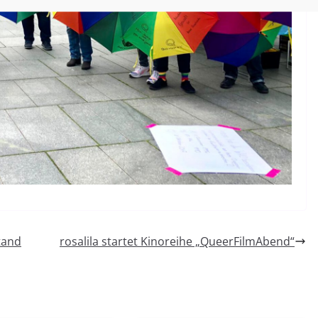
tand
rosalila startet Kinoreihe „QueerFilmAbend“