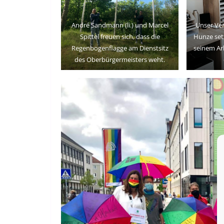
André Sandmann (li.) und Marcel
Unser Ver
Spittel freuen sich, dass die
Hunze setz
Regenbogenflagge am Dienstsitz
seinem Arb
des Oberbürgermeisters weht.