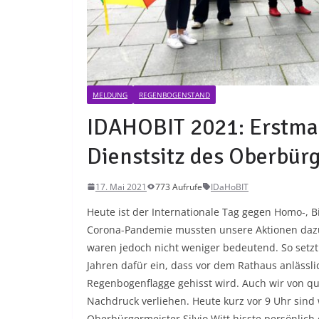
MELDUNG
REGENBOGENSTAND
IDAHOBIT 2021: Erstma
Dienstsitz des Oberbür
17. Mai 2021
773 Aufrufe
IDaHoBIT
Heute ist der Internationale Tag gegen Homo-, Bi
Corona-Pandemie mussten unsere Aktionen dazu a
waren jedoch nicht weniger bedeutend. So setzt
Jahren dafür ein, dass vor dem Rathaus anlässl
Regenbogenflagge gehisst wird. Auch wir von q
Nachdruck verliehen. Heute kurz vor 9 Uhr sin
Oberbürgermeister Silvio Witt hisste persönlich