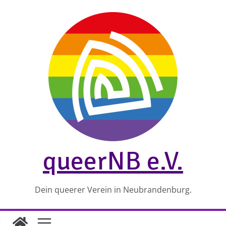
Zum
Inhalt
springen
queerNB e.V.
Dein queerer Verein in Neubrandenburg.