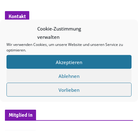
i
n
Kontakt
w
Cookie-Zustimmung
e
verwalten
i
Wir verwenden Cookies, um unsere Website und unseren Service zu
queerNB e. V.
s
optimieren.
PF 10 11 32
17019 Neubrandenburg
Akzeptieren
E-Mail:
info@queernb.de
Ablehnen
Besucher*innenadresse
:
4. Ringstr. 46
Vorlieben
17033 Neubrandenburg
Mitglied in