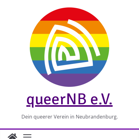
Zum
Inhalt
springen
queerNB e.V.
Dein queerer Verein in Neubrandenburg.