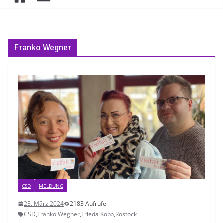
Franko Wegner
CSD
MELDUNG
23. März 2024
2183 Aufrufe
CSD
,
Franko Wegner
,
Frieda Kopp
,
Rostock