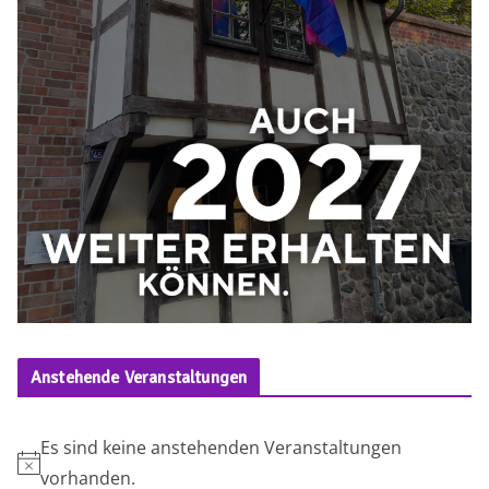
Anstehende Veranstaltungen
Es sind keine anstehenden Veranstaltungen
H
vorhanden.