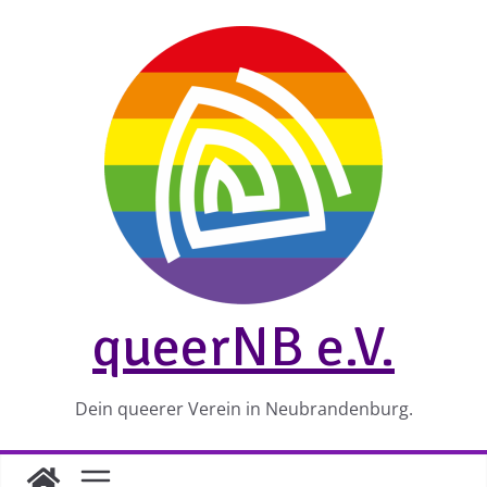
Zum
Inhalt
springen
queerNB e.V.
Dein queerer Verein in Neubrandenburg.